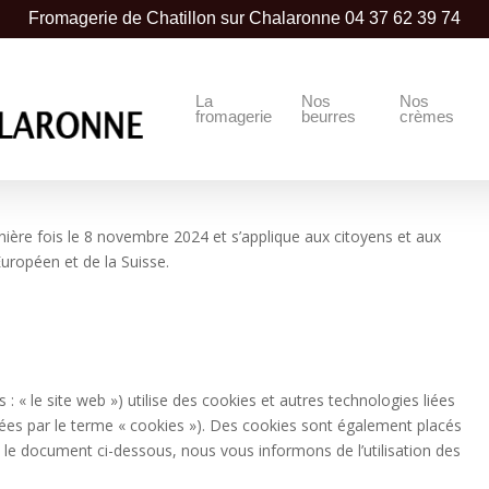
Fromagerie de Chatillon sur Chalaronne
04 37 62 39 74
La
Nos
Nos
fromagerie
beurres
crèmes
rnière fois le 8 novembre 2024 et s’applique aux citoyens et aux
ropéen et de la Suisse.
s : « le site web ») utilise des cookies et autres technologies liées
nées par le terme « cookies »). Des cookies sont également placés
le document ci-dessous, nous vous informons de l’utilisation des