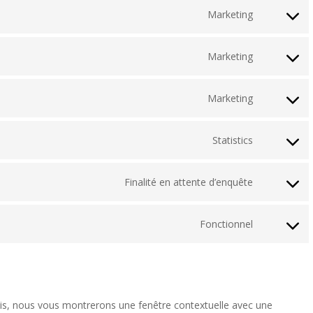
service
Marketing
Consent
complianz
to
service
Marketing
Consent
google-
to
maps
service
Marketing
Consent
youtube
to
service
Statistics
Consent
google-
to
recaptcha
service
Finalité en attente d’enquête
Consent
google-
to
analytics
service
Fonctionnel
Consent
google-
to
fonts
service
divers
ois, nous vous montrerons une fenêtre contextuelle avec une