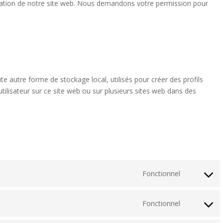
lisation de notre site web. Nous demandons votre permission pour
e autre forme de stockage local, utilisés pour créer des profils
 l’utilisateur sur ce site web ou sur plusieurs sites web dans des
Fonctionnel
Consent
to
service
Fonctionnel
Consent
wordpress
to