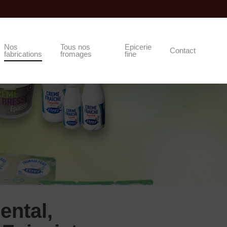
Nos
Tous nos
Epicerie
Contact
fabrications
fromages
fine
ental,