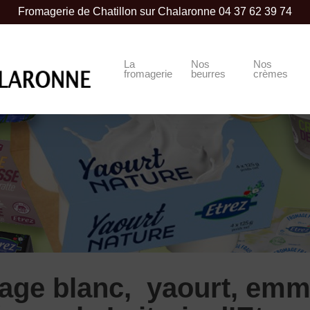
Fromagerie de Chatillon sur Chalaronne
04 37 62 39 74
La
Nos
Nos
fromagerie
beurres
crèmes
ge blanc, yaourt, emm